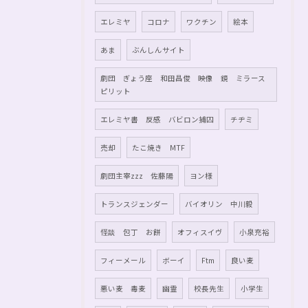
エレミヤ
コロナ
ワクチン
絵本
あま
ぶんしんサイト
劇団 ぎょう座 和田昌俊 映像 鏡 ミラース
ピリット
エレミヤ書 反感 バビロン捕囚
チヂミ
売却
たこ焼き MTF
劇団主宰zzz 佐藤陽
ヨン様
トランスジェンダー
バイオリン 中川毅
怪談 包丁 お餅
オフィスイヴ
小泉充裕
フィーメール
ボーイ
Ftm
良い麦
悪い麦 毒麦
幽霊
校長先生
小学生