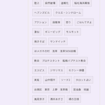
陸上
自然破壊
温暖化
稲毛海浜幕張
ヘブンズビル
クルエ・シンドローム
アクション
自衛隊
怒り
ごはんですよ
激似
ギニーピッグ
モルモット
焼きそば
サンドイッチ
ほメガネの村 浅草 浅草5656会館
教会 プロテスタント 船橋バプテスト教会
エスピス
ジサリサス
セクシー俳優
美兎
山中翔平
ソード2
タロット占い
台東区 東京 上野 浅草橋
昆虫食 桃屋
風見京子
酒井あずさ
裸の王様