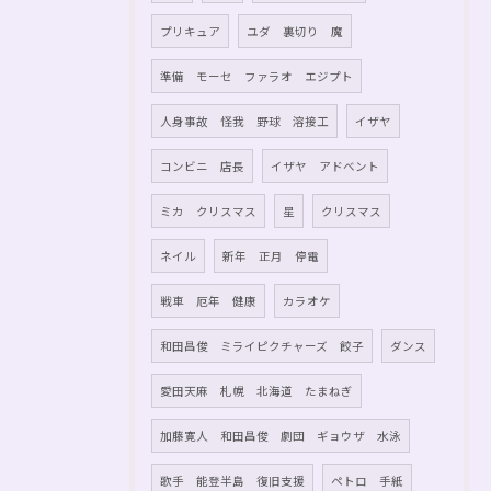
プリキュア
ユダ 裏切り 魔
準備 モーセ ファラオ エジプト
人身事故 怪我 野球 溶接工
イザヤ
コンビニ 店長
イザヤ アドベント
ミカ クリスマス
星
クリスマス
ネイル
新年 正月 停電
戦車 厄年 健康
カラオケ
和田昌俊 ミライピクチャーズ 餃子
ダンス
愛田天麻 札幌 北海道 たまねぎ
加藤寛人 和田昌俊 劇団 ギョウザ 水泳
歌手 能登半島 復旧支援
ペトロ 手紙