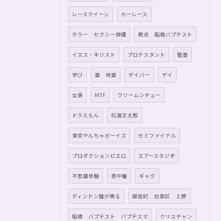
レースクイーン
カーレース
ホラー セクシー俳優
教会 船橋バプテスト
イエス・キリスト
プロテスタント
聖書
学び
雷 地雷
ゲイバー
ゲイ
女装
MTF
クリームシチュー
ドラえもん
松浦正太郎
東京やんちゃボーイズ
セミファイナル
プロダクションピエロ
エアースタジオ
不思議体験
恵中瞳
ギャグ
ディンドン鐘が鳴る
御徒町 台東区 上野
船橋 バプテスト バプテスマ
クリスチャン