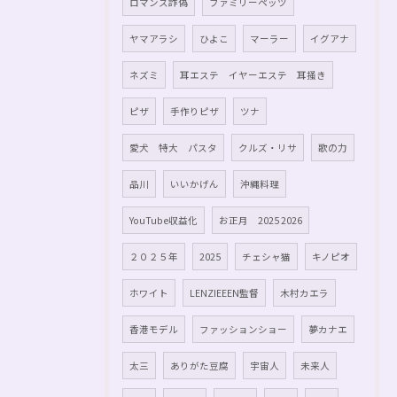
ロマンス詐偽
ファミリーペッツ
ヤマアラシ
ひよこ
マーラー
イグアナ
ネズミ
耳エステ イヤーエステ 耳掻き
ピザ
手作りピザ
ツナ
愛犬 特大 パスタ
クルズ・リサ
歌の力
品川
いいかげん
沖縄料理
YouTube収益化
お正月 2025 2026
２０２５年
2025
チェシャ猫
キノピオ
ホワイト
LENZIEEEN監督
木村カエラ
香港モデル
ファッションショー
夢カナエ
太三
ありがた豆腐
宇宙人
未来人