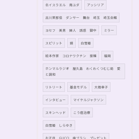
北イスラエル 南ユダ
アッシリア
古川茉那佳 ダンサー 舞台 埼玉 埼玉会館
ヨセフ 美男 婦人 誘惑 獄中
ミラー
スピリット
鏡
白雪姫
絵本作家 コロナワクチン 接種
福岡
ホンマルラジオ 屋久島 わくわくつむじ局 愛
と調和
リトリート
基金モデル
大橋幸子
インタビュー
マイケルジャクソン
スキンヘッド
こう癌治療
白雪姫 しらゆき
お正月 GUCCI 歯ブラシ プレゼント