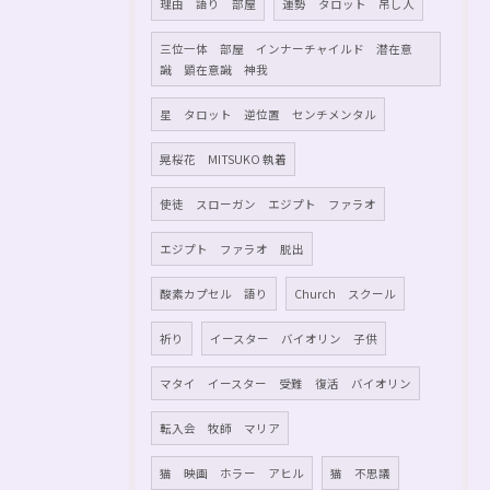
理由 語り 部屋
運勢 タロット 吊し人
三位一体 部屋 インナーチャイルド 潜在意
識 顕在意識 神我
星 タロット 逆位置 センチメンタル
晃桜花 MITSUKO 執着
使徒 スローガン エジプト ファラオ
エジプト ファラオ 脱出
酸素カプセル 語り
Church スクール
祈り
イースター バイオリン 子供
マタイ イースター 受難 復活 バイオリン
転入会 牧師 マリア
猫 映画 ホラー アヒル
猫 不思議