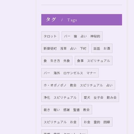
タグ
Tags
タロット
バー 猫 占い 神秘的
新御徒町 浅草 占い 下町
談話 お酒
食 生き方 外食
食事 スピリチュアル
バー 海外 ロサンゼルス マナー
ホ・オポノポノ 教会 スピリチュアル 占い
浄化 スピリチュアル
愛犬 女子会 飲み会
裁き 報い 感謝 聖書 教会
スピリチュアル お金
お金 霊的 因縁