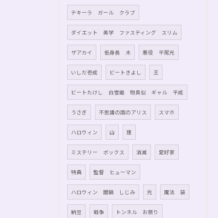
テキーラ ガール クラブ
ダイエット 美学 ファスティング スリム
ザアカイ
低身長 木
悪役 平尾光
いしだ壱成
ビートきよし
王
ビートたけし 白雪姫 物真似 ギャル 平成
うさぎ
不思議の国のアリス
スマホ
ハロウィン
山
狸
ミステリー ボックス
消滅
愛好家
特典
監督 ヒューマン
ハロウィン 闇鍋 しじみ
光
魔法 袋
納豆
戦争
トンネル お祭り