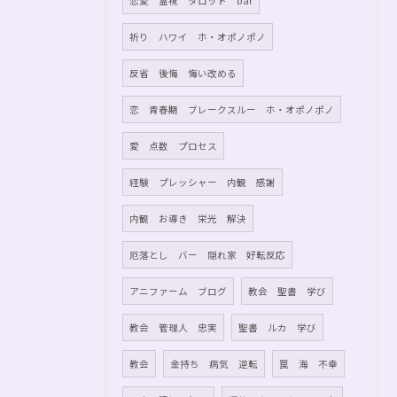
恋愛 霊視 タロット bar
祈り ハワイ ホ・オポノポノ
反省 後悔 悔い改める
恋 青春期 ブレークスルー ホ・オポノポノ
愛 点数 プロセス
経験 プレッシャー 内観 感謝
内観 お導き 栄光 解決
厄落とし バー 隠れ家 好転反応
アニファーム ブログ
教会 聖書 学び
教会 管理人 忠実
聖書 ルカ 学び
教会
金持ち 病気 逆転
罠 海 不幸