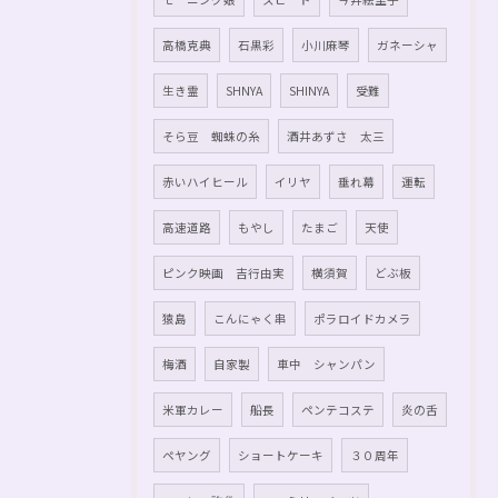
高橋克典
石黒彩
小川麻琴
ガネーシャ
生き霊
SHNYA
SHINYA
受難
そら豆 蜘蛛の糸
酒井あずさ 太三
赤いハイヒール
イリヤ
垂れ幕
運転
高速道路
もやし
たまご
天使
ピンク映画 吉行由実
横須賀
どぶ板
猿島
こんにゃく串
ポラロイドカメラ
梅酒
自家製
車中 シャンパン
米軍カレー
船長
ペンテコステ
炎の舌
ペヤング
ショートケーキ
３０周年