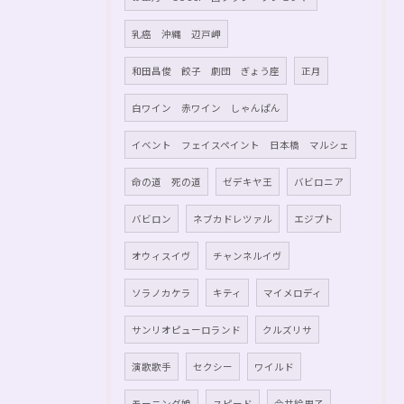
乳癌 沖縄 辺戸岬
和田昌俊 餃子 劇団 ぎょう座
正月
白ワイン 赤ワイン しゃんぱん
イベント フェイスペイント 日本橋 マルシェ
命の道 死の道
ゼデキヤ王
バビロニア
バビロン
ネブカドレツァル
エジプト
オウィスイヴ
チャンネルイヴ
ソラノカケラ
キティ
マイメロディ
サンリオピューロランド
クルズリサ
演歌歌手
セクシー
ワイルド
モーニング娘
スピード
今井絵里子