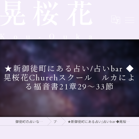
★新御徒町にある占い/占いbar ◆
晃桜花Churchスクール ルカによ
る福音書21章29～33節
御徒町の占いなら初回割引がある晃桜花
ブログ
★新御徒町にある占い/占いbar ◆晃桜花Churchスクール ルカによる福音書21章29～33節