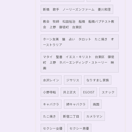
新橋 歌手 ノーリーズンファーム 菱川和澄
教会 牧師 松田裕治 船橋 船橋バプテスト教
会 上野 御徒町 台東区
ホーン友美 猫 占い タロット たこ焼き オ
ーストラリア
マタイ 聖書 イエス・キリスト 台東区 御徒
町 上野 ネバーエンディング・ストーリー 映
画
水沢レイン
ジサリス
なりすまし家族
小野寺昭
井上正大
EGOIST
スナック
キャバクラ
姉キャバクラ
両国
たこ焼き
新宿二丁目
カメラマン
セクシー女優
セクシー男優