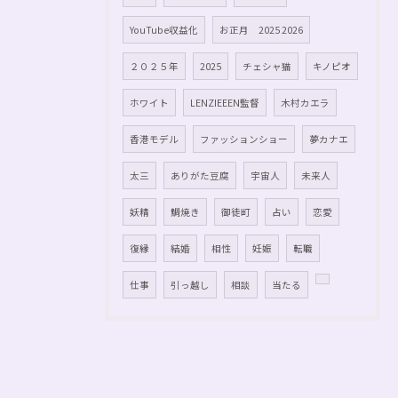
YouTube収益化
お正月 2025 2026
２０２５年
2025
チェシャ猫
キノピオ
ホワイト
LENZIEEEN監督
木村カエラ
香港モデル
ファッションショー
夢カナエ
太三
ありがた豆腐
宇宙人
未来人
妖精
鯛焼き
御徒町
占い
恋愛
復縁
結婚
相性
妊娠
転職
仕事
引っ越し
相談
当たる