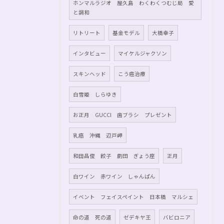
ホンマルラジオ 屋久島 わくわくつむじ局 愛
と調和
リトリート
基金モデル
大橋幸子
インタビュー
マイケルジャクソン
スキンヘッド
こう癌治療
白雪姫 しらゆき
お正月 GUCCI 歯ブラシ プレゼント
乳癌 沖縄 辺戸岬
和田昌俊 餃子 劇団 ぎょう座
正月
白ワイン 赤ワイン しゃんぱん
イベント フェイスペイント 日本橋 マルシェ
命の道 死の道
ゼデキヤ王
バビロニア