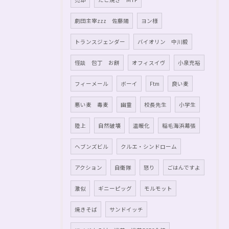
劇団主宰zzz 佐藤陽
ヨン様
トランスジェンダー
バイオリン 中川毅
怪談 包丁 お餅
オフィスイヴ
小泉充裕
フィーメール
ボーイ
Ftm
良い麦
悪い麦 毒麦
幽霊
校長先生
小学生
陸上
自然破壊
温暖化
稲毛海浜幕張
ヘブンズビル
クルエ・シンドローム
アクション
自衛隊
怒り
ごはんですよ
激似
ギニーピッグ
モルモット
焼きそば
サンドイッチ