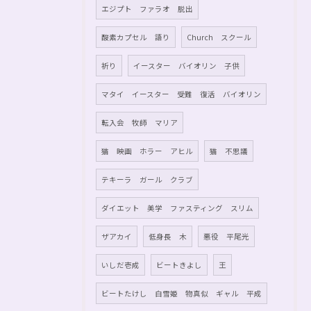
エジプト ファラオ 脱出
酸素カプセル 語り
Church スクール
祈り
イースター バイオリン 子供
マタイ イースター 受難 復活 バイオリン
転入会 牧師 マリア
猫 映画 ホラー アヒル
猫 不思議
テキーラ ガール クラブ
ダイエット 美学 ファスティング スリム
ザアカイ
低身長 木
悪役 平尾光
いしだ壱成
ビートきよし
王
ビートたけし 白雪姫 物真似 ギャル 平成