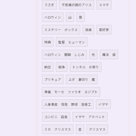
うさぎ
不思議の国のアリス
スマホ
ハロウィン
山
狸
ミステリー ボックス
消滅
愛好家
特典
監督 ヒューマン
ハロウィン 闇鍋 しじみ
光
魔法 袋
納豆
戦争
トンネル お祭り
プリキュア
ユダ 裏切り 魔
準備 モーセ ファラオ エジプト
人身事故 怪我 野球 溶接工
イザヤ
コンビニ 店長
イザヤ アドベント
ミカ クリスマス
星
クリスマス