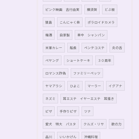
ピンク映画 吉行由実
横須賀
どぶ板
猿島
こんにゃく串
ポラロイドカメラ
梅酒
自家製
車中 シャンパン
米軍カレー
船長
ペンテコステ
炎の舌
ペヤング
ショートケーキ
３０周年
ロマンス詐偽
ファミリーペッツ
ヤマアラシ
ひよこ
マーラー
イグアナ
ネズミ
耳エステ イヤーエステ 耳掻き
ピザ
手作りピザ
ツナ
愛犬 特大 パスタ
クルズ・リサ
歌の力
品川
いいかげん
沖縄料理