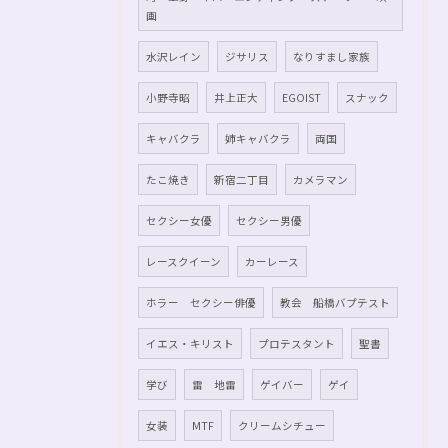
画
水沢レイン
ジサリス
なりすまし家族
小野寺昭
井上正大
EGOIST
スナック
キャバクラ
姉キャバクラ
両国
たこ焼き
新宿二丁目
カメラマン
セクシー女優
セクシー男優
レースクイーン
カーレース
ホラー セクシー俳優
教会 船橋バプテスト
イエス・キリスト
プロテスタント
聖書
学び
雷 地雷
ゲイバー
ゲイ
女装
MTF
クリームシチュー