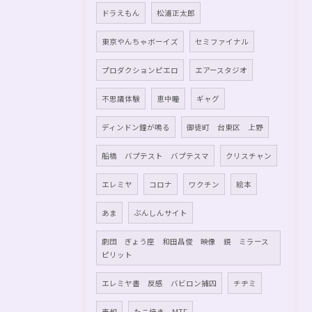
ドラえもん
松浦正太郎
東京やんちゃボーイズ
セミファイナル
プロダクションピエロ
エアースタジオ
不思議体験
恵中瞳
ギャグ
ディンドン鐘が鳴る
御徒町 台東区 上野
船橋 バプテスト バプテスマ
クリスチャン
エレミヤ
コロナ
ワクチン
絵本
あま
ぶんしんサイト
劇団 ぎょう座 和田昌俊 映像 鏡 ミラース
ピリット
エレミヤ書 反感 バビロン捕囚
チヂミ
売却
たこ焼き MTF