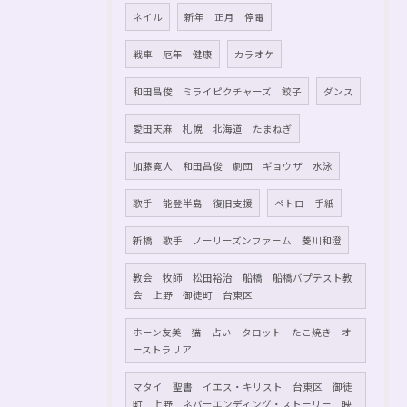
ネイル
新年 正月 停電
戦車 厄年 健康
カラオケ
和田昌俊 ミライピクチャーズ 餃子
ダンス
愛田天麻 札幌 北海道 たまねぎ
加藤寛人 和田昌俊 劇団 ギョウザ 水泳
歌手 能登半島 復旧支援
ペトロ 手紙
新橋 歌手 ノーリーズンファーム 菱川和澄
教会 牧師 松田裕治 船橋 船橋バプテスト教
会 上野 御徒町 台東区
ホーン友美 猫 占い タロット たこ焼き オ
ーストラリア
マタイ 聖書 イエス・キリスト 台東区 御徒
町 上野 ネバーエンディング・ストーリー 映