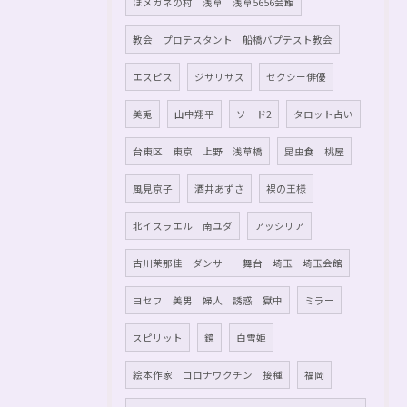
ほメガネの村 浅草 浅草5656会館
教会 プロテスタント 船橋バプテスト教会
エスピス
ジサリサス
セクシー俳優
美兎
山中翔平
ソード2
タロット占い
台東区 東京 上野 浅草橋
昆虫食 桃屋
風見京子
酒井あずさ
裸の王様
北イスラエル 南ユダ
アッシリア
古川茉那佳 ダンサー 舞台 埼玉 埼玉会館
ヨセフ 美男 婦人 誘惑 獄中
ミラー
スピリット
鏡
白雪姫
絵本作家 コロナワクチン 接種
福岡