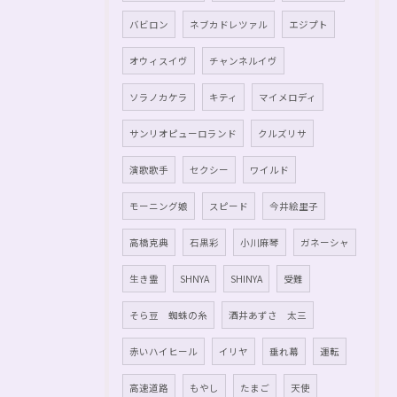
バビロン
ネブカドレツァル
エジプト
オウィスイヴ
チャンネルイヴ
ソラノカケラ
キティ
マイメロディ
サンリオピューロランド
クルズリサ
演歌歌手
セクシー
ワイルド
モーニング娘
スピード
今井絵里子
高橋克典
石黒彩
小川麻琴
ガネーシャ
生き霊
SHNYA
SHINYA
受難
そら豆 蜘蛛の糸
酒井あずさ 太三
赤いハイヒール
イリヤ
垂れ幕
運転
高速道路
もやし
たまご
天使