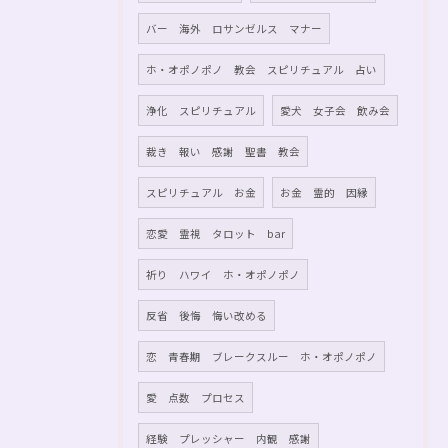
バー 海外 ロサンゼルス マナー
ホ・オポノポノ 教会 スピリチュアル 占い
浄化 スピリチュアル
愛犬 女子会 飲み会
裁き 報い 感謝 聖書 教会
スピリチュアル お金
お金 霊的 因縁
恋愛 霊視 タロット bar
祈り ハワイ ホ・オポノポノ
反省 後悔 悔い改める
恋 青春期 ブレークスルー ホ・オポノポノ
愛 点数 プロセス
経験 プレッシャー 内観 感謝