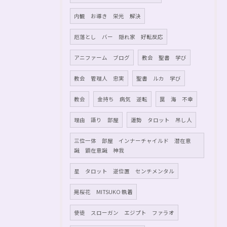
内観 お導き 栄光 解決
厄落とし バー 隠れ家 好転反応
アニファーム ブログ
教会 聖書 学び
教会 管理人 忠実
聖書 ルカ 学び
教会
金持ち 病気 逆転
罠 海 不幸
理由 語り 部屋
運勢 タロット 吊し人
三位一体 部屋 インナーチャイルド 潜在意
識 顕在意識 神我
星 タロット 逆位置 センチメンタル
晃桜花 MITSUKO 執着
使徒 スローガン エジプト ファラオ